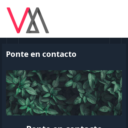
Ir
MAI
al
MEN
contenido
Ponte en contacto